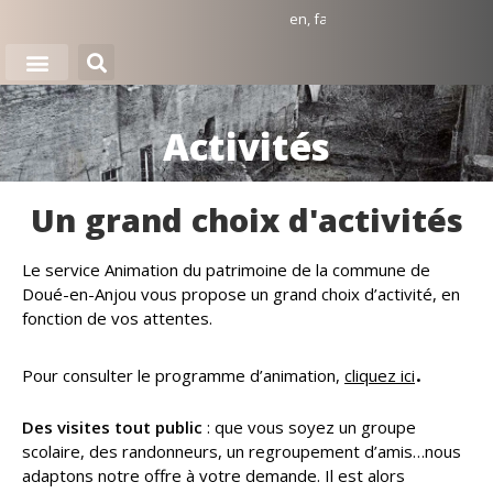
Panneau de gestion des cookies
e
n
,
f
a
m
i
l
l
e
,
e
n
t
r
e
a
m
i
s
.
.
.
Activités
Un grand choix d'activités
Le service Animation du patrimoine de la commune de
Doué-en-Anjou vous propose un grand choix d’activité, en
fonction de vos attentes.
.
Pour consulter le programme d’animation,
cliquez ici
Des visites tout public
: que vous soyez un groupe
scolaire, des randonneurs, un regroupement d’amis…nous
adaptons notre offre à votre demande. Il est alors